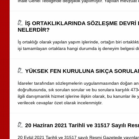
İhale Genel Tebliğinde değişiklik yapılmıştır. Yapılan mevzuat d
İŞ ORTAKLIKLARINDA SÖZLEŞME DEVRİ
NELERDİR?
İş ortaklığı olarak yapılan yapım işlerinde, ortağın biri ortakl
işi tamamlayan ortaklara hangi durumda iş deneyim belgesi d
YÜKSEK FEN KURULUNA SIKÇA SORULA
İdareler tarafından sözleşmelerin uygulanmasından doğan anlaş
doğrultusunda, sık sorulan sorular ve bu sorulara karşılık 47
ilgili danışmanlık hizmet işlerine ilişkin olarak, bu kanunlar i
verilecek cevaplar özet olarak incelenmiştir.
20 Haziran 2021 Tarihli ve 31517 Sayılı Res
20 Eylül 2021 Tarihli ve 31517 sayılı Resmi Gazetede yayınlana