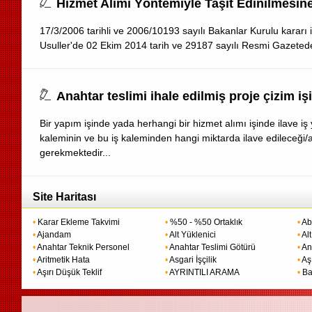
Hizmet Alımı Yöntemiyle Taşıt Edinilmesine 
17/3/2006 tarihli ve 2006/10193 sayılı Bakanlar Kurulu kararı 
Usuller'de 02 Ekim 2014 tarih ve 29187 sayılı Resmi Gazetede bi
Anahtar teslimi ihale edilmiş proje çizim işin
Bir yapım işinde yada herhangi bir hizmet alımı işinde ilave iş
kaleminin ve bu iş kaleminden hangi miktarda ilave edileceği/a
gerekmektedir...
Site Haritası
•
Karar Ekleme Takvimi
•
%50 - %50 Ortaklık
•
Ab
•
Ajandam
•
Alt Yüklenici
•
Alt
•
Anahtar Teknik Personel
•
Anahtar Teslimi Götürü
•
An
•
Aritmetik Hata
•
Asgari İşçilik
•
Aş
•
Aşırı Düşük Teklif
•
AYRINTILI ARAMA
•
Ba