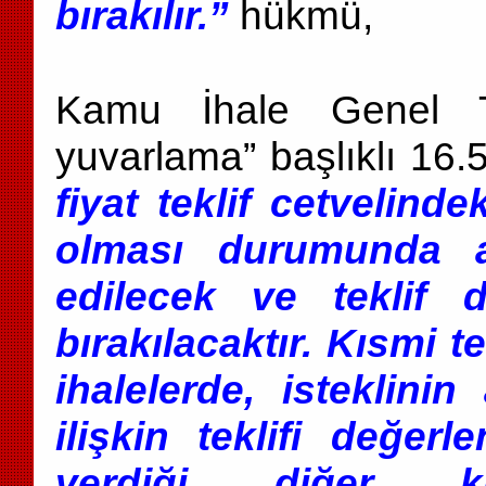
bırakılır.”
hükmü,
Kamu İhale Genel Te
yuvarlama” başlıklı 16
fiyat teklif cetvelind
olması durumunda a
edilecek ve teklif 
bırakılacaktır. Kısmi 
ihalelerde, isteklini
ilişkin teklifi değerl
verdiği diğer kı