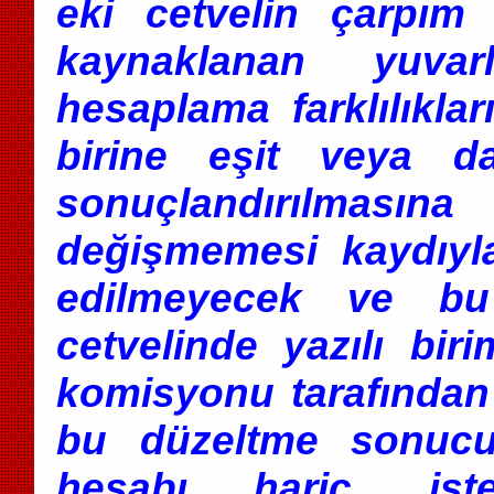
eki cetvelin çarpım
kaynaklanan yuvar
hesaplama farklılıklar
birine eşit veya d
sonuçlandırılmasına
değişmemesi kaydıyla
edilmeyecek ve bu fa
cetvelinde yazılı biri
komisyonu tarafından r
bu düzeltme sonucu 
hesabı hariç, iste