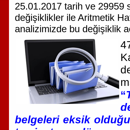
25.01.2017 tarih ve 29959 
değişiklikler ile Aritmetik Ha
analizimizde bu değişiklik a
4
K
d
m
“
d
belgeleri eksik olduğu