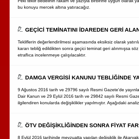
Peki teklif bedelinin rakam ve yazıyla birbirine uygun olarak
bu konuyu mercek altına yatıracağız.
GEÇİCİ TEMİNATINI İDAREDEN GERİ ALA
Tekliflerin değerlendirilmesi aşamasında eksiksiz olarak yatırıl
kararı tebliğ edildikten sonra geçici teminat geri alınmışsa söz
etraflıca incelenmeye çalışılacaktır.
DAMGA VERGİSİ KANUNU TEBLİĞİNDE YA
9 Ağustos 2016 tarih ve 29796 sayılı Resmi Gazete'de yayınla
Dair Kanun ve 29 Eylül 2016 tarih ve 29842 sayılı Resmi Gaz
ilgilendiren konularda değişiklikler yapılmıştır. Aşağıdaki anali
ÖTV DEĞİŞİKLİĞİNDEN SONRA FİYAT FAR
8 Eylül 2016 tarihinde mevzuatta yapılan değişiklik ile Akarya