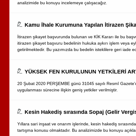
analizimide bu konuyu incelemeye çalışacağız.
Kamu İhale Kurumuna Yapılan İtirazen Şik
İtirazen şikayet başvurunda bulunan ve KİK Kararı ile bu başvu
itirazen şikayet başvuru bedelinin hukuka aykırı işlem veya ey
getirilmektedir. Bu yazımızda bu bedelin isteklilere geri iade
YÜKSEK FEN KURULUNUN YETKİLERİ ART
20 Şubat 2020 PERŞEMBE günü 31045 sayılı Resmî Gazete'de y
uygulanması sürecine ilişkin geniş yetkiler verilmiştir.
Kesin Hakediş sırasında Sopaj (Gelir Vergis
Yıllara sari inşaat ve onarım işlerinde, kesin hakediş sırasında 
tartışma konusu olmaktadır. Bu analizimizde bu konuyu açıkla