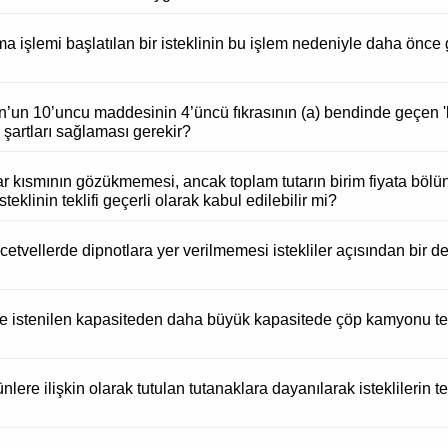
ma işlemi başlatılan bir isteklinin bu işlem nedeniyle daha önce 
un’un 10’uncu maddesinin 4’üncü fıkrasının (a) bendinde geçen
 şartları sağlaması gerekir?
iktar kısmının gözükmemesi, ancak toplam tutarın birim fiyata bö
eklinin teklifi geçerli olarak kabul edilebilir mi?
i cetvellerde dipnotlara yer verilmemesi istekliler açısından bir 
e istenilen kapasiteden daha büyük kapasitede çöp kamyonu te
re ilişkin olarak tutulan tutanaklara dayanılarak isteklilerin tek