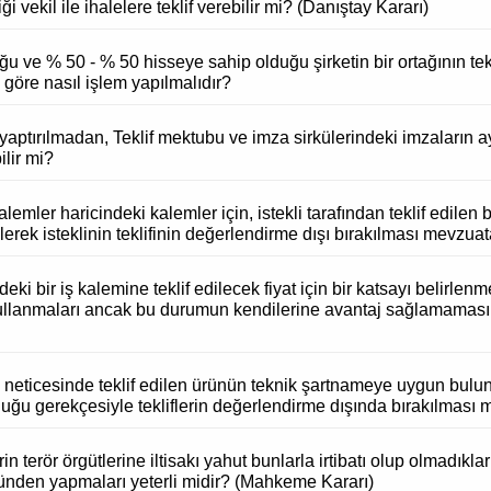
 vekil ile ihalelere teklif verebilir mi? (Danıştay Kararı)
u ve % 50 - % 50 hisseye sahip olduğu şirketin bir ortağının tekl
öre nasıl işlem yapılmalıdır?
yaptırılmadan, Teklif mektubu ve imza sirkülerindeki imzaların ay
ilir mi?
lemler haricindeki kalemler için, istekli tarafından teklif edilen
erek isteklinin teklifinin değerlendirme dışı bırakılması mevzu
indeki bir iş kalemine teklif edilecek fiyat için bir katsayı belirle
 kullanmaları ancak bu durumun kendilerine avantaj sağlamama
neticesinde teklif edilen ürünün teknik şartnameye uygun bul
uğu gerekçesiyle tekliflerin değerlendirme dışında bırakılmas
rin terör örgütlerine iltisakı yahut bunlarla irtibatı olup olmadıkla
ğünden yapmaları yeterli midir? (Mahkeme Kararı)