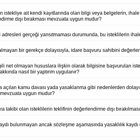
ren istekliye ait kendi kayıtlarında olan bilgi veya belgelerin, i
erlendirme dışı bırakması mevzuata uygun mudur?
i adresleri gerçeği yansıtmaması durumunda, bu isteklilerin ihale
lmayan bir gerekçe dolayısıyla, idare başvuru sahibini değerlend
gili net olmayan hususlara ilişkin olarak bilgisine başvurulan ist
kkında nasıl bir yaptırım uygulanır?
da açılan kamu davası yada yasaklanma gibi nedenlerden dolayı
si mevzuata uygun mudur?
cra takibi olan isteklilerin teklifinin değerlendirme dışı bırakılmas
lık kaydı bulunmayan ancak sözleşme aşamasında yasaklılık kaydı