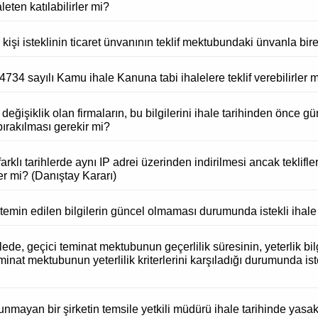
eten katılabilirler mi?
işi isteklinin ticaret ünvanının teklif mektubundaki ünvanla bi
34 sayılı Kamu ihale Kanuna tabi ihalelere teklif verebilirler 
 değişiklik olan firmaların, bu bilgilerini ihale tarihinden önc
 bırakılması gerekir mi?
rklı tarihlerde aynı IP adrei üzerinden indirilmesi ancak teklifler
er mi? (Danıştay Kararı)
temin edilen bilgilerin güncel olmaması durumunda istekli ihale 
lede, geçici teminat mektubunun geçerlilik süresinin, yeterlik bil
nat mektubunun yeterlilik kriterlerini karşıladığı durumunda ist
mayan bir şirketin temsile yetkili müdürü ihale tarihinde yasak