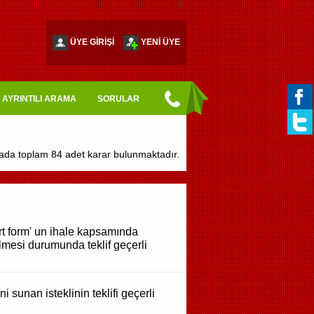
ÜYE GİRİŞİ
YENİ ÜYE
AYRINTILI ARAMA
SORULAR
ada toplam 84 adet karar bulunmaktadır.
art form' un ihale kapsamında
ilmesi durumunda teklif geçerli
 sunan isteklinin teklifi geçerli