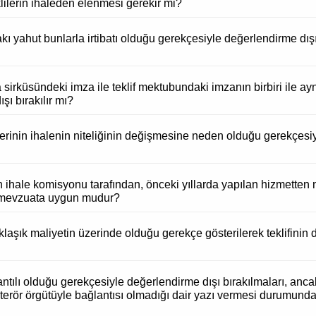
klilerin ihaleden elenmesi gerekir mi?
ltisakı yahut bunlarla irtibatı olduğu gerekçesiyle değerlendirme 
 sirküsündeki imza ile teklif mektubundaki imzanın birbiri ile a
ışı bırakılır mı?
erinin ihalenin niteliğinin değişmesine neden olduğu gerekçesiyle
fin ihale komisyonu tarafından, önceki yıllarda yapılan hizmett
ı mevzuata uygun mudur?
 yaklaşık maliyetin üzerinde olduğu gerekçe gösterilerek teklifinin
ağlantılı olduğu gerekçesiyle değerlendirme dışı bırakılmaları, a
 terör örgütüyle bağlantısı olmadığı dair yazı vermesi durumunda