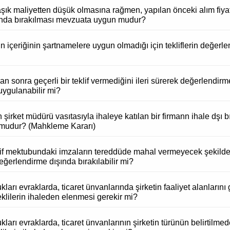
laşık maliyetten düşük olmasına rağmen, yapılan önceki alım fiy
şında bırakılması mevzuata uygun mudur?
n içeriğinin şartnamelere uygun olmadığı için tekliflerin değerl
n sonra geçerli bir teklif vermediğini ileri sürerek değerlendirme
uygulanabilir mi?
 şirket müdürü vasıtasıyla ihaleye katılan bir firmann ihale dşı bı
mudur? (Mahkleme Kararı)
eklif mektubundaki imzaların tereddüde mahal vermeyecek şekilde
eğerlendirme dışında bırakılabilir mi?
kları evraklarda, ticaret ünvanlarında şirketin faaliyet alanlarını
lilerin ihaleden elenmesi gerekir mi?
ukları evraklarda, ticaret ünvanlarının şirketin türünün belirtilm