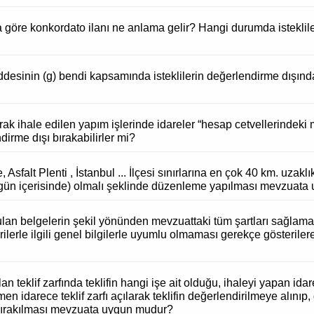
öre konkordato ilanı ne anlama gelir? Hangi durumda istekliler
desinin (g) bendi kapsamında isteklilerin değerlendirme dışın
ak ihale edilen yapım işlerinde idareler “hesap cetvellerindeki 
dirme dışı bırakabilirler mi?
 Asfalt Plenti , İstanbul ... İlçesi sınırlarına en çok 40 km. uzak
 gün içerisinde) olmalı şeklinde düzenleme yapılması mevzuat
lan belgelerin şekil yönünden mevzuattaki tüm şartları sağlama
rle ilgili genel bilgilerle uyumlu olmaması gerekçe gösterilerek 
 teklif zarfında teklifin hangi işe ait olduğu, ihaleyi yapan idar
idarece teklif zarfı açılarak teklifin değerlendirilmeye alını
 bırakılması mevzuata uygun mudur?