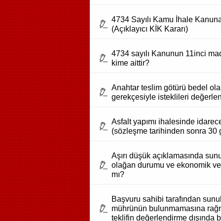
4734 Sayılı Kamu İhale Kanuna g
(Açıklayıcı KİK Kararı)
4734 sayılı Kanunun 11inci mad
kime aittir?
Anahtar teslim götürü bedel olar
gerekçesiyle isteklileri değerlen
Asfalt yapımı ihalesinde idarece,
(sözleşme tarihinden sonra 30
Aşırı düşük açıklamasında sunu
olağan durumu ve ekonomik verile
mı?
Başvuru sahibi tarafından sunulan
mührünün bulunmamasına rağmen 
teklifin değerlendirme dışında