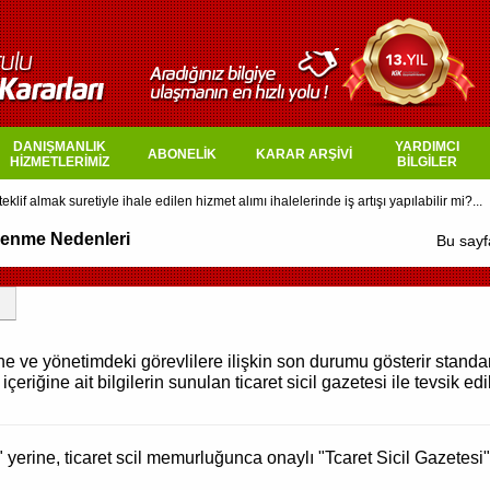
DANIŞMANLIK
YARDIMCI
ABONELİK
KARAR ARŞİVİ
HİZMETLERİMİZ
BİLGİLER
lenme Nedenleri
Bu sayf
erine ve yönetimdeki görevlilere ilişkin son durumu gösterir stand
riğine ait bilgilerin sunulan ticaret sicil gazetesi ile tevsik ed
 yerine, ticaret scil memurluğunca onaylı "Tcaret Sicil Gazetesi"ni