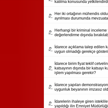
katılma konusunda yetkilendirdiği
Her iki ortağının mühendis olduğ
ayrılması durumunda mevzuata g
Herhangi bir kriminal inceleme 
değerlendirme dışında bırakılab
İdarece açıklama talep edilen ka
uygun olmadığı gerekçe gösteril
İdarece birim fiyat teklif cetvel
katsayının dışında bir katsayı
işlem yapılması gerekir?
İdarece yapılan demonstrasyon 
uygunluk beyanının imzasız old
İdarelerin ihaleye giren isteklile
yapıldığı ilin Emniyet Müdürlü