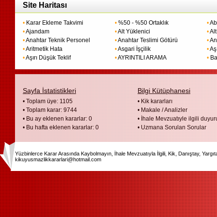
Site Haritası
•
Karar Ekleme Takvimi
•
%50 - %50 Ortaklık
•
Ab
•
Ajandam
•
Alt Yüklenici
•
Alt
•
Anahtar Teknik Personel
•
Anahtar Teslimi Götürü
•
An
•
Aritmetik Hata
•
Asgari İşçilik
•
Aş
•
Aşırı Düşük Teklif
•
AYRINTILI ARAMA
•
Ba
Sayfa İstatistikleri
Bilgi Kütüphanesi
• Toplam üye: 1105
•
Kik kararları
• Toplam karar: 9744
•
Makale / Analizler
• Bu ay eklenen kararlar: 0
•
İhale Mevzuatıyle ilgili duyur
• Bu hafta eklenen kararlar: 0
•
Uzmana Sorulan Sorular
Yüzbinlerce Karar Arasında Kaybolmayın, İhale Mevzuatıyla İlgili, Kik, Danıştay, Yargı
kikuyusmazlikkararlari@hotmail.com