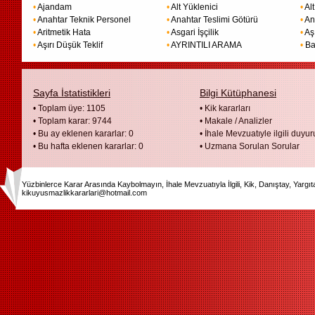
•
Ajandam
•
Alt Yüklenici
•
Alt
•
Anahtar Teknik Personel
•
Anahtar Teslimi Götürü
•
An
•
Aritmetik Hata
•
Asgari İşçilik
•
Aş
•
Aşırı Düşük Teklif
•
AYRINTILI ARAMA
•
Ba
Sayfa İstatistikleri
Bilgi Kütüphanesi
• Toplam üye: 1105
•
Kik kararları
• Toplam karar: 9744
•
Makale / Analizler
• Bu ay eklenen kararlar: 0
•
İhale Mevzuatıyle ilgili duyur
• Bu hafta eklenen kararlar: 0
•
Uzmana Sorulan Sorular
Yüzbinlerce Karar Arasında Kaybolmayın, İhale Mevzuatıyla İlgili, Kik, Danıştay, Yargı
kikuyusmazlikkararlari@hotmail.com