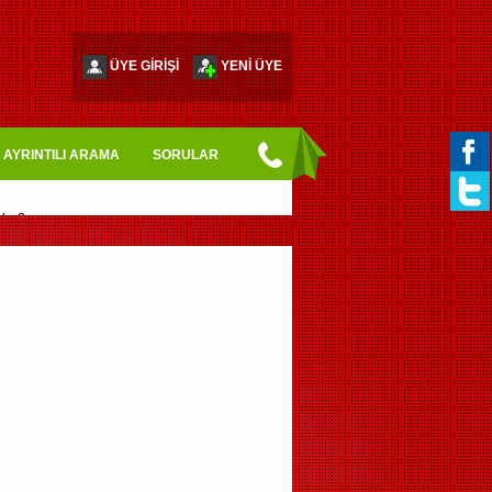
ÜYE GİRİŞİ
YENİ ÜYE
AYRINTILI ARAMA
SORULAR