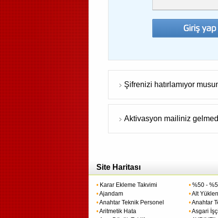
Şifrenizi hatırlamıyor mus
Aktivasyon mailiniz gelmed
Site Haritası
•
Karar Ekleme Takvimi
•
%50 - %50
•
Ajandam
•
Alt Yüklen
•
Anahtar Teknik Personel
•
Anahtar T
•
Aritmetik Hata
•
Asgari İşçi