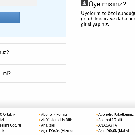
Üye misiniz?
Üyelerimize özel sunduğ
görebilmeniz ve daha birç
girişi yapınız.
unuz?
i mi?
 Ortaklık
•
Abonelik Formu
•
Abonelik Paketlerimiz
ici
•
Alt Yüklenici İş Bitir
•
Alternatif Teklif
eslimi Götürü
•
Analizler
•
ANASAYFA
lik
•
Aşırı Düşük (Hizmet
•
Aşırı Düşük (Mal Al