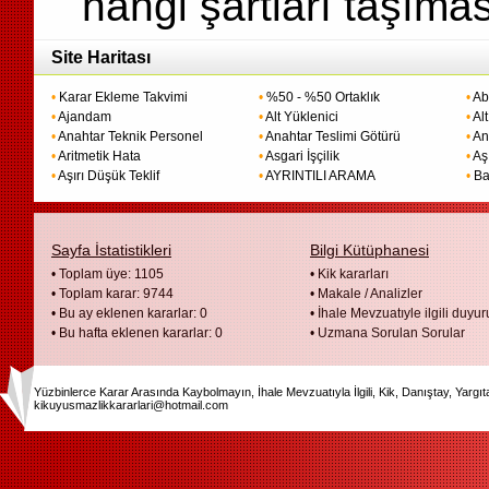
hangi şartları taşıma
Site Haritası
•
Karar Ekleme Takvimi
•
%50 - %50 Ortaklık
•
Ab
•
Ajandam
•
Alt Yüklenici
•
Alt
•
Anahtar Teknik Personel
•
Anahtar Teslimi Götürü
•
An
•
Aritmetik Hata
•
Asgari İşçilik
•
Aş
•
Aşırı Düşük Teklif
•
AYRINTILI ARAMA
•
Ba
Sayfa İstatistikleri
Bilgi Kütüphanesi
• Toplam üye: 1105
•
Kik kararları
• Toplam karar: 9744
•
Makale / Analizler
• Bu ay eklenen kararlar: 0
•
İhale Mevzuatıyle ilgili duyur
• Bu hafta eklenen kararlar: 0
•
Uzmana Sorulan Sorular
Yüzbinlerce Karar Arasında Kaybolmayın, İhale Mevzuatıyla İlgili, Kik, Danıştay, Yargı
kikuyusmazlikkararlari@hotmail.com