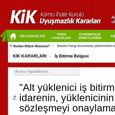
YARGI
DANIŞMANLIK
KİK KARARLARI
AB
KARARLARI
HİZMETLERİMİZ
Bunları Biliyor Musunuz?
KİK KARARLARI
İş Bitirme Belgesi
"Alt yüklenici iş bitir
idarenin, yüklenicinin
sözleşmeyi onaylamas