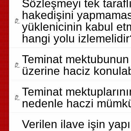
Sözleşmeyi tek tarafl
hakedişini yapmaması
yüklenicinin kabul e
hangi yolu izlemelidir
Teminat mektubunun 
üzerine haciz konulab
Teminat mektuplarının
nedenle haczi mümkü
Verilen ilave işin ya