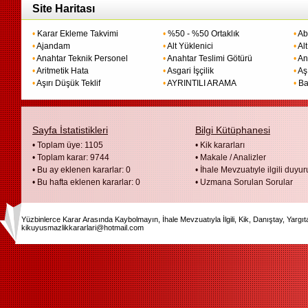
Site Haritası
•
Karar Ekleme Takvimi
•
%50 - %50 Ortaklık
•
Ab
•
Ajandam
•
Alt Yüklenici
•
Alt
•
Anahtar Teknik Personel
•
Anahtar Teslimi Götürü
•
An
•
Aritmetik Hata
•
Asgari İşçilik
•
Aş
•
Aşırı Düşük Teklif
•
AYRINTILI ARAMA
•
Ba
Sayfa İstatistikleri
Bilgi Kütüphanesi
• Toplam üye: 1105
•
Kik kararları
• Toplam karar: 9744
•
Makale / Analizler
• Bu ay eklenen kararlar: 0
•
İhale Mevzuatıyle ilgili duyur
• Bu hafta eklenen kararlar: 0
•
Uzmana Sorulan Sorular
Yüzbinlerce Karar Arasında Kaybolmayın, İhale Mevzuatıyla İlgili, Kik, Danıştay, Yargı
kikuyusmazlikkararlari@hotmail.com