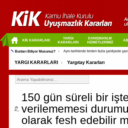
YARGI
DANIŞMANLIK
KİK KARARLARI
AB
KARARLARI
HİZMETLERİMİZ
Bunları Biliyor Musunuz?
YARGI KARARLARI
Yargıtay Kararları
150 gün süreli bir işt
verilememesi durumun
olarak fesh edebilir m