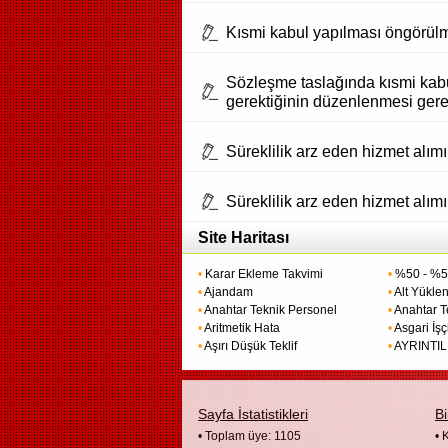
Kısmi kabul yapılması öngörülm
Sözleşme taslağında kısmi kabul
gerektiğinin düzenlenmesi gere
Süreklilik arz eden hizmet alımı
Süreklilik arz eden hizmet alımı
Site Haritası
•
Karar Ekleme Takvimi
•
%50 - %50
•
Ajandam
•
Alt Yüklen
•
Anahtar Teknik Personel
•
Anahtar T
•
Aritmetik Hata
•
Asgari İşçi
•
Aşırı Düşük Teklif
•
AYRINTIL
Sayfa İstatistikleri
Bi
• Toplam üye: 1105
•
K