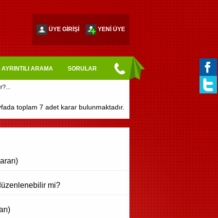
ÜYE GİRİŞİ
YENİ ÜYE
AYRINTILI ARAMA
SORULAR
fada toplam 7 adet karar bulunmaktadır.
ararı)
düzenlenebilir mi?
rı)