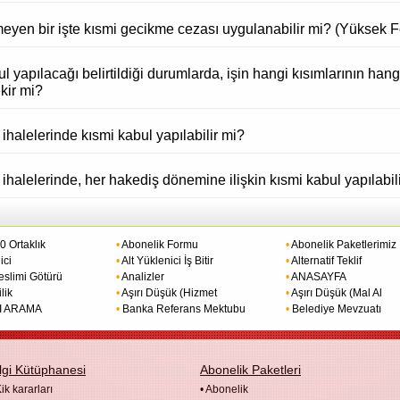
eyen bir işte kısmi gecikme cezası uygulanabilir mi? (Yüksek F
 yapılacağı belirtildiği durumlarda, işin hangi kısımlarının han
kir mi?
 ihalelerinde kısmi kabul yapılabilir mi?
 ihalelerinde, her hakediş dönemine ilişkin kısmi kabul yapılabil
 Ortaklık
•
Abonelik Formu
•
Abonelik Paketlerimiz
ici
•
Alt Yüklenici İş Bitir
•
Alternatif Teklif
eslimi Götürü
•
Analizler
•
ANASAYFA
lik
•
Aşırı Düşük (Hizmet
•
Aşırı Düşük (Mal Al
I ARAMA
•
Banka Referans Mektubu
•
Belediye Mevzuatı
lgi Kütüphanesi
Abonelik Paketleri
ik kararları
•
Abonelik