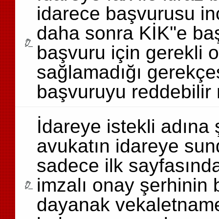
idarece başvurusu inc
daha sonra KİK''e b
başvuru için gerekli o
sağlamadığı gerekçes
başvuruyu reddebilir
İdareye istekli adın
avukatın idareye su
sadece ilk sayfasında
imzalı onay şerhinin b
dayanak vekaletname