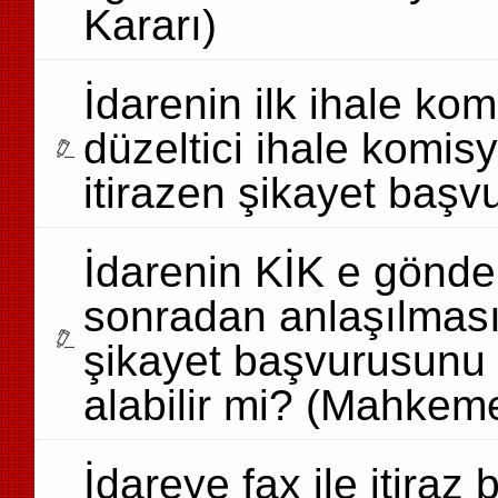
Kararı)
İdarenin ilk ihale ko
düzeltici ihale komi
itirazen şikayet baş
İdarenin KİK e gönder
sonradan anlaşılması
şikayet başvurusunu 
alabilir mi? (Mahkem
İdareye fax ile itira