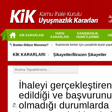
YARGI
DANIŞMANLIK
KİK KARARLARI
AB
KARARLARI
HİZMETLERİMİZ
Bunları Biliyor Musunuz?
KİK KARARLARI
Şikayetler/İtirazen Şikayetler
İhaleyi gerçekleştiren
edildiği ve başvurunun
olmadığı durumlarda 